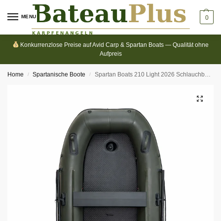
MENU
0
Konkurrenzlose Preise auf Avid Carp & Spartan Boats — Qualität ohne
Aufpreis
Home
Spartanische Boote
Spartan Boats 210 Light 2026 Schlauchboot – PVC 500 dtex – 180 kg Tragfähigkeit – 19 kg
/
/