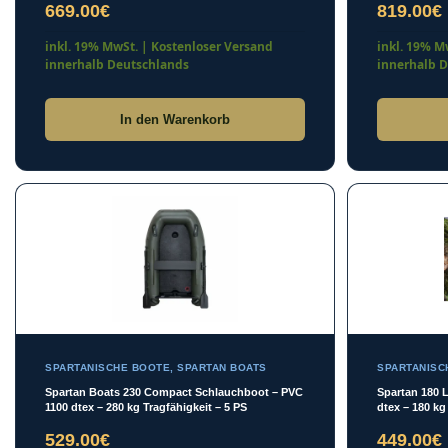
669.00
€
819.00
€
In den Warenkorb
SPARTANISCHE BOOTE
,
SPARTAN BOATS
SPARTANISC
Spartan Boats 230 Compact Schlauchboot – PVC
Spartan 180 
1100 dtex – 280 kg Tragfähigkeit – 5 PS
dtex – 180 kg
529.00
€
449.00
€