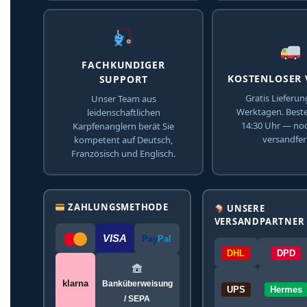
FACHKUNDIGER
KOSTENLOSER
SUPPORT
Gratis Lieferun
Unser Team aus
Werktagen. Beste
leidenschaftlichen
14:30 Uhr — no
Karpfenanglern berät Sie
versandfert
kompetent auf Deutsch,
Französisch und Englisch.
ZAHLUNGSMETHODE
UNSERE
VERSANDPARTNER
VISA
Pay
Pal
DHL
DPD
klarna
Banküberweisung
UPS
Hermes
/ SEPA