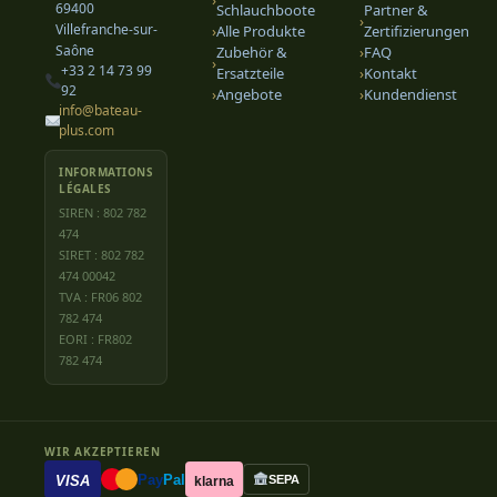
69400
Schlauchboote
Partner &
›
Villefranche-sur-
›
Alle Produkte
Zertifizierungen
Saône
Zubehör &
›
FAQ
›
+33 2 14 73 99
Ersatzteile
›
Kontakt
92
›
Angebote
›
Kundendienst
info@bateau-
plus.com
INFORMATIONS
LÉGALES
SIREN : 802 782
474
SIRET : 802 782
474 00042
TVA : FR06 802
782 474
EORI : FR802
782 474
WIR AKZEPTIEREN
Pay
Pal
VISA
SEPA
klarna