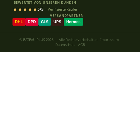
BEWERTET VON UNSEREN KUNDEN
★★★★★
5/5
— Verifizierte Käufer
VERSANDPARTNER
DHL
DPD
GLS
UPS
Hermes
© BATEAU PLUS 2026 — Alle Rechte vorbehalten ·
Impressum
·
Datenschutz
·
AGB