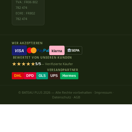
TVA : FR06 802
782 474
EORI : FR802
782 474
WIR AKZEPTIEREN
Pay
Pal
VISA
SEPA
klarna
BEWERTET VON UNSEREN KUNDEN
★★★★★
5/5
— Verifizierte Käufer
VERSANDPARTNER
DHL
DPD
GLS
UPS
Hermes
© BATEAU PLUS 2026 — Alle Rechte vorbehalten ·
Impressum
·
Datenschutz
·
AGB