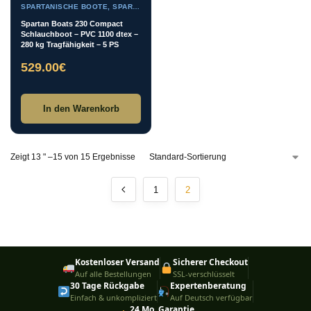
SPARTANISCHE BOOTE
,
SPARTAN BOATS
Spartan Boats 230 Compact
Schlauchboot – PVC 1100 dtex –
280 kg Tragfähigkeit – 5 PS
529.00
€
In den Warenkorb
Zeigt 13 " –15 von 15 Ergebnisse
1
2
Kostenloser Versand
Sicherer Checkout
Auf alle Bestellungen
SSL-verschlüsselt
30 Tage Rückgabe
Expertenberatung
Einfach & unkompliziert
Auf Deutsch verfügbar
24 Mo. Garantie