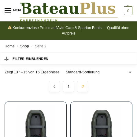
MENU
0
Konkurrenzlose Preise auf Avid Carp & Spartan Boats — Qualität ohne
Aufpreis
Home
Shop
Seite 2
/
/
FILTER EINBLENDEN
Zeigt 13 " –15 von 15 Ergebnisse
1
2