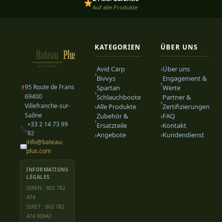
Auf alle Produkte
KATEGORIEN
ÜBER UNS
Avid Carp
›
Über uns
›
Bivvys
Engagement &
›
95 Route de Frans
Spartan
Werte
›
69400
Schlauchboote
Partner &
›
Villefranche-sur-
›
Alle Produkte
Zertifizierungen
Saône
Zubehör &
›
FAQ
›
+33 2 14 73 99
Ersatzteile
›
Kontakt
92
›
Angebote
›
Kundendienst
info@bateau-
plus.com
INFORMATIONS
LÉGALES
SIREN : 802 782
474
SIRET : 802 782
474 00042